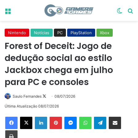
Menu
Switch
Pr
Nintendo
Notícias
PC
PlayStation
Xbox
Forest of Deceit: Jogo de
dedução social ao estilo
Jackbox chega em julho
para PC e consoles
Follow
Saulo Fernandes
08/07/2026
on
Última Atualização 08/07/2026
X
Linkedin
Pinterest
Messenger
WhatsApp
Telegram
Compartilhar via e-mail
Imprimir