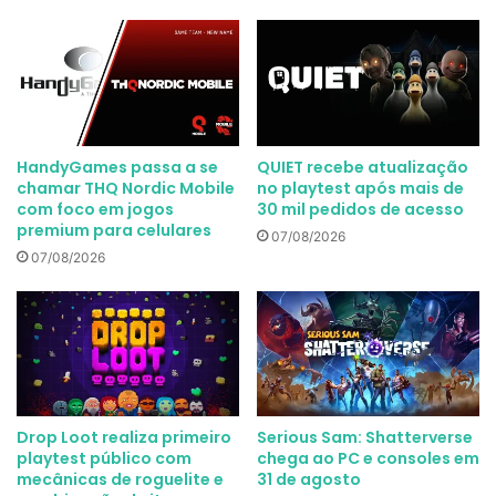
HandyGames passa a se
QUIET recebe atualização
chamar THQ Nordic Mobile
no playtest após mais de
com foco em jogos
30 mil pedidos de acesso
premium para celulares
07/08/2026
07/08/2026
Drop Loot realiza primeiro
Serious Sam: Shatterverse
playtest público com
chega ao PC e consoles em
mecânicas de roguelite e
31 de agosto