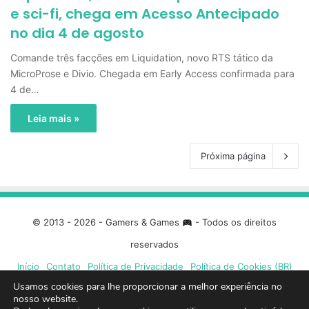
e sci-fi, chega em Acesso Antecipado
no dia 4 de agosto
Comande três facções em Liquidation, novo RTS tático da
MicroProse e Divio. Chegada em Early Access confirmada para
4 de…
Leia mais »
Próxima página
© 2013 - 2026 - Gamers & Games
- Todos os direitos
reservados
Início
Contato
Política de Privacidade
Política de Cookies (BR)
Usamos cookies para lhe proporcionar a melhor experiência no
nosso website.
Facebook
X
Linkedin
YouTube
Instagram
Spotify
Mixcloud
Twit