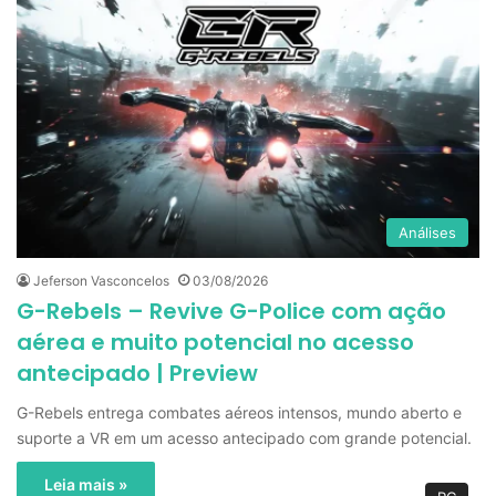
Análises
Jeferson Vasconcelos
03/08/2026
G-Rebels – Revive G-Police com ação
aérea e muito potencial no acesso
antecipado | Preview
G-Rebels entrega combates aéreos intensos, mundo aberto e
suporte a VR em um acesso antecipado com grande potencial.
Leia mais »