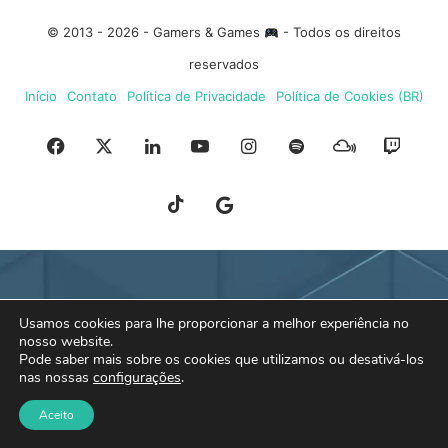
© 2013 - 2026 - Gamers & Games
- Todos os direitos
reservados
Início
Contato
Política de Privacidade
Política de Cookies (BR)
Facebook
X
Linkedin
YouTube
Instagram
Spotify
Mixcloud
Twit
TikTok
Google
Blue
News
Sky
Usamos cookies para lhe proporcionar a melhor experiência no
nosso website.
Pode saber mais sobre os cookies que utilizamos ou desativá-los
nas nossas
configurações
.
Aceito