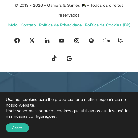
© 2013 - 2026 - Gamers & Games
- Todos os direitos
reservados
Início
Contato
Política de Privacidade
Política de Cookies (BR)
Facebook
X
Linkedin
YouTube
Instagram
Spotify
Mixcloud
Twit
TikTok
Google
Blue
News
Sky
Usamos cookies para lhe proporcionar a melhor experiência no
nosso website.
Pode saber mais sobre os cookies que utilizamos ou desativá-los
nas nossas
configurações
.
Aceito