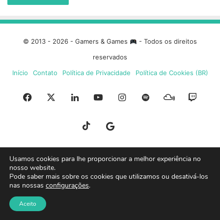
© 2013 - 2026 - Gamers & Games
- Todos os direitos
reservados
Início
Contato
Política de Privacidade
Política de Cookies (BR)
Facebook
X
Linkedin
YouTube
Instagram
Spotify
Mixcloud
Twit
TikTok
Google
Blue
News
Sky
Usamos cookies para lhe proporcionar a melhor experiência no
nosso website.
Pode saber mais sobre os cookies que utilizamos ou desativá-los
nas nossas
configurações
.
Aceito