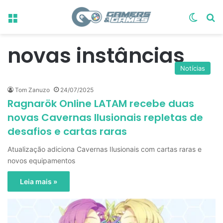
Menu
Switch
Pr
novas instâncias
Notícias
Tom Zanuzo
24/07/2025
Ragnarök Online LATAM recebe duas
novas Cavernas Ilusionais repletas de
desafios e cartas raras
Atualização adiciona Cavernas Ilusionais com cartas raras e
novos equipamentos
Leia mais »