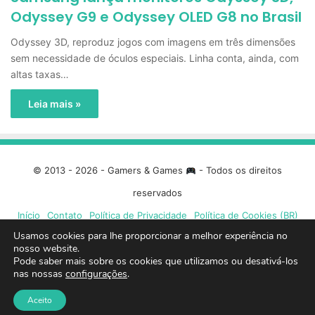
Odyssey G9 e Odyssey OLED G8 no Brasil
Odyssey 3D, reproduz jogos com imagens em três dimensões
sem necessidade de óculos especiais. Linha conta, ainda, com
altas taxas…
Leia mais »
© 2013 - 2026 - Gamers & Games
- Todos os direitos
reservados
Início
Contato
Política de Privacidade
Política de Cookies (BR)
Usamos cookies para lhe proporcionar a melhor experiência no
nosso website.
Facebook
X
Linkedin
YouTube
Instagram
Spotify
Mixcloud
Twit
Pode saber mais sobre os cookies que utilizamos ou desativá-los
nas nossas
configurações
.
TikTok
Google
Blue
Aceito