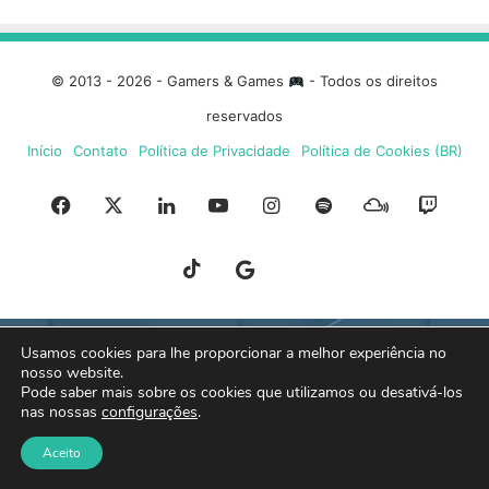
© 2013 - 2026 - Gamers & Games
- Todos os direitos
reservados
Início
Contato
Política de Privacidade
Política de Cookies (BR)
Facebook
X
Linkedin
YouTube
Instagram
Spotify
Mixcloud
Twit
TikTok
Google
Blue
News
Sky
Usamos cookies para lhe proporcionar a melhor experiência no
nosso website.
Pode saber mais sobre os cookies que utilizamos ou desativá-los
nas nossas
configurações
.
Aceito