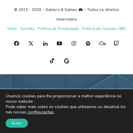
© 2013 - 2026 - Gamers & Games
- Todos os direitos
reservados
Início
Contato
Política de Privacidade
Política de Cookies (BR)
Facebook
X
Linkedin
YouTube
Instagram
Spotify
Mixcloud
Twit
TikTok
Google
Blue
News
Sky
Usamos cookies para lhe proporcionar a melhor experiência no
nosso website.
Pode saber mais sobre os cookies que utilizamos ou desativá-los
nas nossas
configurações
.
Aceito