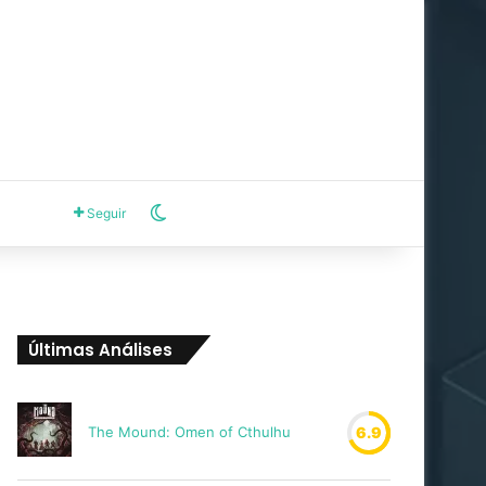
Switch skin
Seguir
Últimas Análises
The Mound: Omen of Cthulhu
6.9