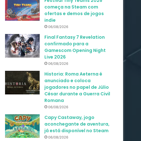
Festival Tiny Teams 2026
começa na Steam com
ofertas e demos de jogos
indie
06/08/2026
Final Fantasy 7 Revelation
confirmado para a
Gamescom Opening Night
Live 2026
06/08/2026
Historia: Roma Aeterna é
anunciado e coloca
jogadores no papel de Júlio
César durante a Guerra Civil
Romana
06/08/2026
Capy Castaway, jogo
aconchegante de aventura,
já está disponível no Steam
06/08/2026