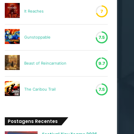
It Reaches
7
Gunstoppable
7.5
Beast of Reincarnation
9.7
The Caribou Trail
7.5
Postagens Recentes