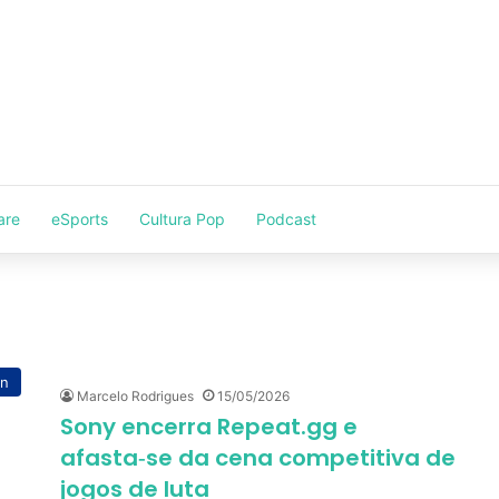
are
eSports
Cultura Pop
Podcast
on
Marcelo Rodrigues
15/05/2026
Sony encerra Repeat.gg e
afasta‑se da cena competitiva de
jogos de luta