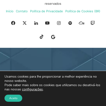
reservados
Início
Contato
Política de Privacidade
Política de Cookies (BR)
Facebook
X
Linkedin
YouTube
Instagram
Spotify
Mixcloud
Twit
TikTok
Google
Blue
News
Sky
Usamos cookies para lhe proporcionar a melhor experiência no
nosso website.
Pode saber mais sobre os cookies que utilizamos ou desativá-los
nas nossas
configurações
.
Aceito