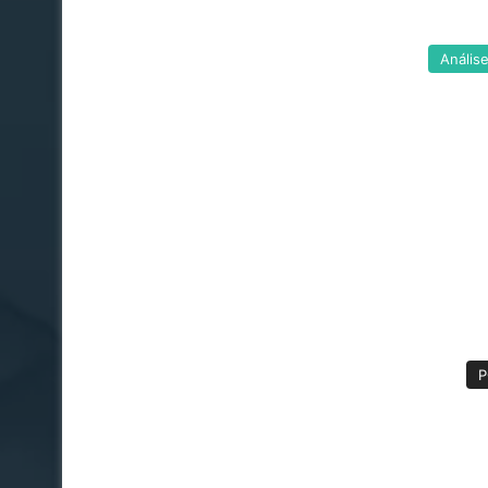
Anális
P