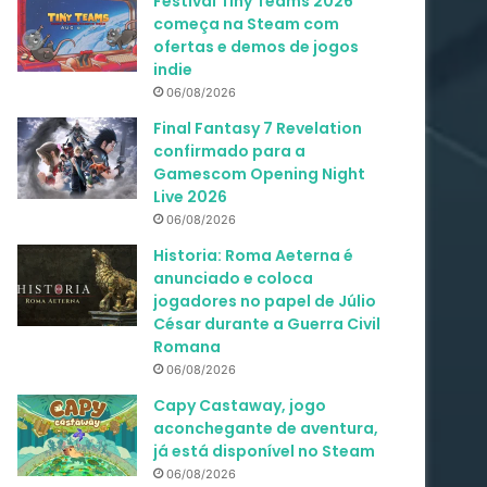
Festival Tiny Teams 2026
começa na Steam com
ofertas e demos de jogos
indie
06/08/2026
Final Fantasy 7 Revelation
confirmado para a
Gamescom Opening Night
Live 2026
06/08/2026
Historia: Roma Aeterna é
anunciado e coloca
jogadores no papel de Júlio
César durante a Guerra Civil
Romana
06/08/2026
Capy Castaway, jogo
aconchegante de aventura,
já está disponível no Steam
06/08/2026