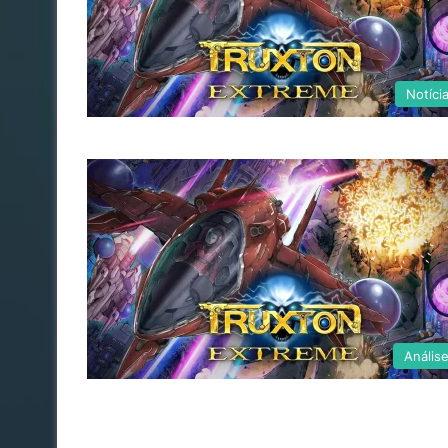
Notíci
Anális