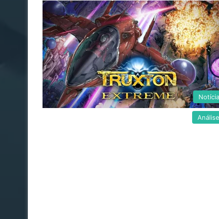
Notíci
Anális