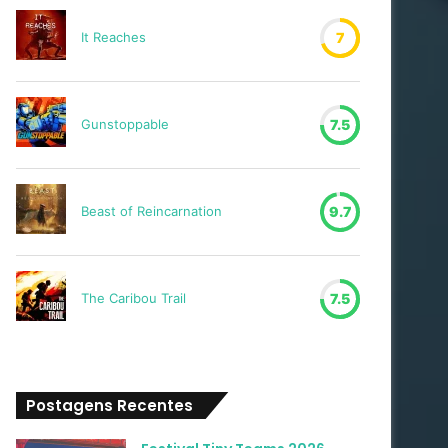
It Reaches
7
Gunstoppable
7.5
Beast of Reincarnation
9.7
The Caribou Trail
7.5
Postagens Recentes