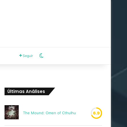
Switch skin
Seguir
Últimas Análises
The Mound: Omen of Cthulhu
6.9