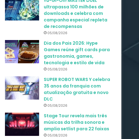
Yu-Gi-Oh! MASTER DUEL
ultrapassa 100 milhões de
downloads e celebra com
campanha especial repleta
de recompensas
05/08/2026
Dia dos Pais 2026: Hype
Games reúne gift cards para
gastronomia, games,
tecnologia e estilo de vida
05/08/2026
SUPER ROBOT WARS Y celebra
35 anos da franquia com
atualização gratuita e novo
DLC
05/08/2026
Stage Tour revela mais três
músicas da trilha sonora e
amplia setlist para 22 faixas
05/08/2026