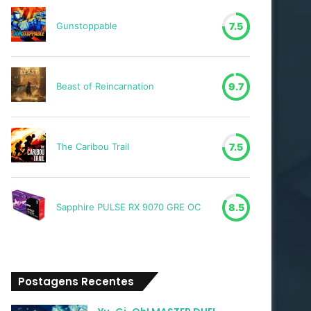
Gunstoppable
7.5
Beast of Reincarnation
9.7
The Caribou Trail
7.5
Sapphire PULSE RX 9070 GRE OC
8.5
Postagens Recentes