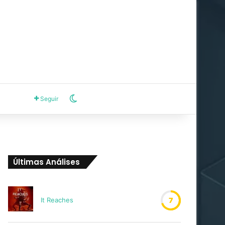
Switch skin
Seguir
Últimas Análises
It Reaches
7