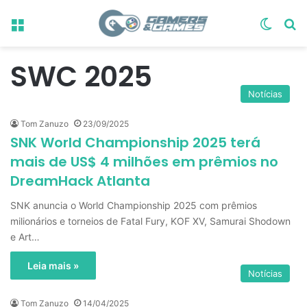
Menu
Switch
Pr
SWC 2025
Notícias
Tom Zanuzo
23/09/2025
SNK World Championship 2025 terá
mais de US$ 4 milhões em prêmios no
DreamHack Atlanta
SNK anuncia o World Championship 2025 com prêmios
milionários e torneios de Fatal Fury, KOF XV, Samurai Shodown
e Art…
Leia mais »
Notícias
Tom Zanuzo
14/04/2025