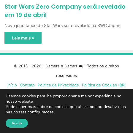
Star Wars Zero Company será revelado
em 19 de abril
Novo jogo tático de Star Wars será revelado na SWC Japan.
Leia mais »
© 2013 - 2026 - Gamers & Games
- Todos os direitos
reservados
Início
Contato
Política de Privacidade
Política de Cookies (BR)
Usamos cookies para lhe proporcionar a melhor experiência no
Facebook
X
Linkedin
YouTube
Instagram
Spotify
Mixcloud
Twit
nosso website.
Pode saber mais sobre os cookies que utilizamos ou desativá-los
nas nossas
configurações
.
TikTok
Google
Blue
Aceito
News
Sky