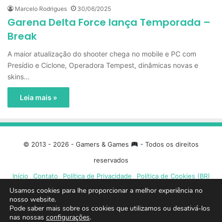
Marcelo Rodrigues
30/06/2025
Garena Delta Force lança Temporada –
Break
A maior atualização do shooter chega no mobile e PC com
Presídio e Ciclone, Operadora Tempest, dinâmicas novas e
skins…
Leia mais »
© 2013 - 2026 - Gamers & Games
- Todos os direitos
reservados
Início
Contato
Política de Privacidade
Política de Cookies (BR)
Usamos cookies para lhe proporcionar a melhor experiência no
Facebook
X
Linkedin
YouTube
Instagram
Spotify
Mixcloud
Twit
nosso website.
Pode saber mais sobre os cookies que utilizamos ou desativá-los
nas nossas
configurações
.