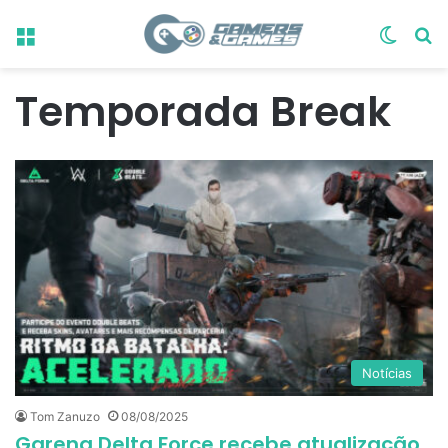
Menu
Switch
Pr
Temporada Break
Notícias
Tom Zanuzo
08/08/2025
Garena Delta Force recebe atualização