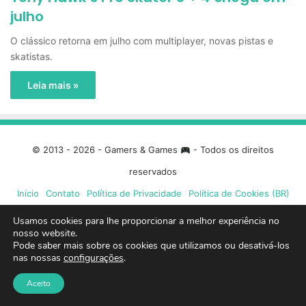
julho
O clássico retorna em julho com multiplayer, novas pistas e
skatistas.
Leia mais »
© 2013 - 2026 - Gamers & Games
- Todos os direitos
reservados
Início
Contato
Política de Privacidade
Política de Cookies (BR)
Usamos cookies para lhe proporcionar a melhor experiência no
Facebook
X
Linkedin
YouTube
Instagram
Spotify
Mixcloud
Twit
nosso website.
Pode saber mais sobre os cookies que utilizamos ou desativá-los
nas nossas
configurações
.
TikTok
Google
Blue
Aceito
News
Sky