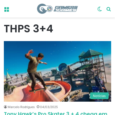
Menu
Switch
Pr
THPS 3+4
Notícias
Marcelo Rodrigues
04/03/2025
Tony Hawk’s Pro Skater 3 + 4 chega em