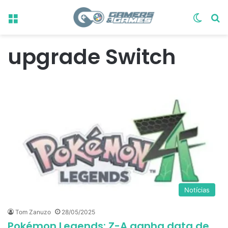
Menu
Switch
Pr
upgrade Switch
Notícias
Tom Zanuzo
28/05/2025
Pokémon Legends: Z-A ganha data de