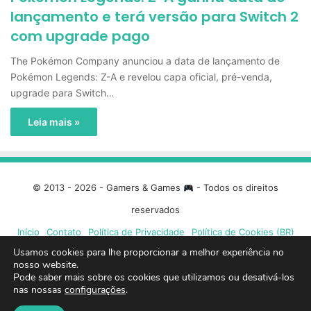
lançamento e terá versão para Switch 2
com upgrade pago
The Pokémon Company anunciou a data de lançamento de
Pokémon Legends: Z-A e revelou capa oficial, pré-venda,
upgrade para Switch…
Leia mais »
© 2013 - 2026 - Gamers & Games
- Todos os direitos
reservados
Início
Contato
Política de Privacidade
Política de Cookies (BR)
Usamos cookies para lhe proporcionar a melhor experiência no
nosso website.
Facebook
X
Linkedin
YouTube
Instagram
Spotify
Mixcloud
Twit
Pode saber mais sobre os cookies que utilizamos ou desativá-los
nas nossas
configurações
.
TikTok
Google
Blue