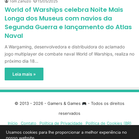
Tom Zanuzo
15/05/2025
World of Warships celebra Noite Mais
Longa dos Museus com navios da
Segunda Guerra e lançamento do Atlas
Naval
A Wargaming, desenvolvedora e distribuidora do aclamado
jogo multiplayer de combate naval World of Warships, realiza no
próximo dia 18…
Leia mais »
© 2013 - 2026 - Gamers & Games
- Todos os direitos
reservados
Início
Contato
Política de Privacidade
Política de Cookies (BR)
Usamos cookies para lhe proporcionar a melhor experiência no
nosso website.
Facebook
X
Linkedin
YouTube
Instagram
Spotify
Mixcloud
Twit