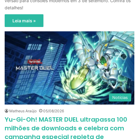
versão para consoles modernos em 3 de setembro. Confira os
detalhes!
Leia mais »
Notícias
Matheus Araújo
05/08/2026
Yu-Gi-Oh! MASTER DUEL ultrapassa 100
milhões de downloads e celebra com
campanha especial repleta de