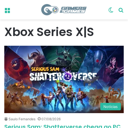
Menu
Switch
Pr
Xbox Series X|S
Notícias
Saulo Fernandes
07/08/2026
Serious Sam: Shatterverse chega ao PC