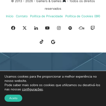
© 2013 - 2026 - Gamers & Games
- Todos os direitos
reservados
Início
Contato
Política de Privacidade
Política de Cookies (BR)
Facebook
X
Linkedin
YouTube
Instagram
Spotify
Mixcloud
Twit
TikTok
Google
Blue
News
Sky
Usamos cookies para lhe proporcionar a melhor experiência no
nosso website.
Pode saber mais sobre os cookies que utilizamos ou desativá-los
nas nossas
configurações
.
Aceito