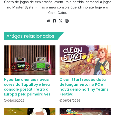
Gosto de jogos de exploração, aventura e corrida, comecei a jogar
no Master System, mas o meu console queridinho até hoje é o
GameCube.
Website
Facebook
X
Instagram
Artigos relacionados
Hyperkin anuncia novas
Clean Start recebe data
cores do SupaBoy e leva
de lançamento no PC e
console portátil retrô à
nova demo no Tiny Teams
Europa pela primeira vez
Festival
06/08/2026
06/08/2026