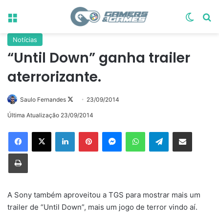
Menu
Switch
Pr
Notícias
“Until Down” ganha trailer
aterrorizante.
Follow
Saulo Fernandes
23/09/2014
on
Última Atualização 23/09/2014
X
Linkedin
Pinterest
Messenger
WhatsApp
Telegram
Compartilhar via e-mail
Imprimir
A Sony também aproveitou a TGS para mostrar mais um
trailer de “Until Down”, mais um jogo de terror vindo aí.