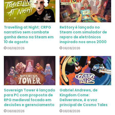
Travelling at Night: CRPG
ReStory é lançado no
narrativo sem combate
Steam com simulador de
ganha demo na Steam em
reparo de eletrônicos
10 de agosto
inspirado nos anos 2000
06/08/2026
06/08/2026
Sovereign Tower é lançado
Gabriel Andrews, de
para PC com proposta de
Kingdom Come:
RPG medieval focado em
Deliverance, é a voz
decisões e gerenciamento
principal de Cosmo Tales
06/08/2026
06/08/2026