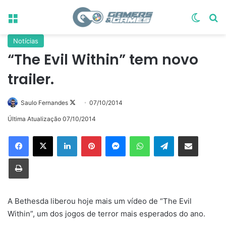
Menu
Switch
Pr
Notícias
“The Evil Within” tem novo
trailer.
Follow
Saulo Fernandes
07/10/2014
on
Última Atualização 07/10/2014
X
Linkedin
Pinterest
Messenger
WhatsApp
Telegram
Compartilhar via e-mail
Imprimir
A Bethesda liberou hoje mais um vídeo de “The Evil
Within”, um dos jogos de terror mais esperados do ano.