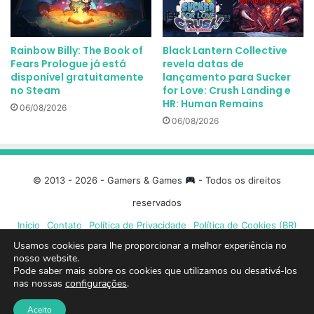
Rainbow Billy: The Book of
Black Lantern Collective
Fears Prologue já está
revela datas de
disponível gratuitamente
lançamento para Sucker
no Steam
for Love: Crush Landing e
HR: Human Remains
06/08/2026
06/08/2026
© 2013 - 2026 - Gamers & Games
- Todos os direitos
reservados
Início
Contato
Política de Privacidade
Política de Cookies (BR)
Usamos cookies para lhe proporcionar a melhor experiência no
Facebook
X
Linkedin
YouTube
Instagram
Spotify
Mixcloud
Twit
nosso website.
Pode saber mais sobre os cookies que utilizamos ou desativá-los
nas nossas
configurações
.
TikTok
Google
Blue
Aceito