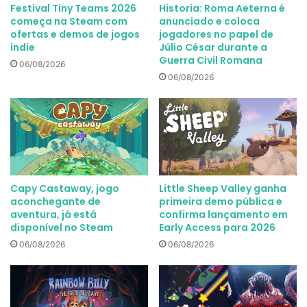
Festival Tiny Teams 2026
Historia: Roma Aeterna é
começa na Steam com
anunciado e coloca
ofertas e demos de jogos
jogadores no papel de
indie
Júlio César durante a
Guerra Civil Romana
06/08/2026
06/08/2026
Capy Castaway, jogo
Little Sheep Valley ganha
aconchegante de
primeira demo pública e
aventura, já está
confirma lançamento em
disponível no Steam
Early Access para 2026
06/08/2026
06/08/2026