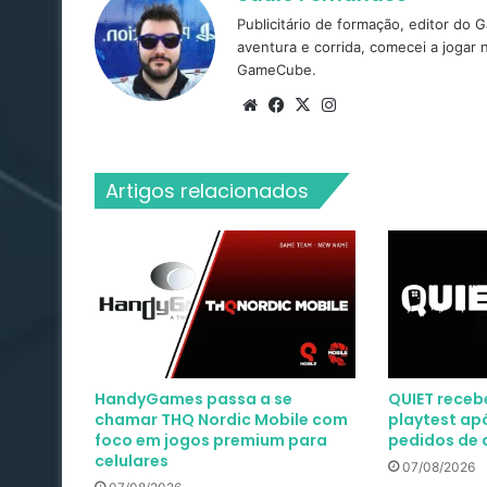
Publicitário de formação, editor do
aventura e corrida, comecei a jogar
GameCube.
Website
Facebook
X
Instagram
Artigos relacionados
HandyGames passa a se
QUIET receb
chamar THQ Nordic Mobile com
playtest apó
foco em jogos premium para
pedidos de 
celulares
07/08/2026