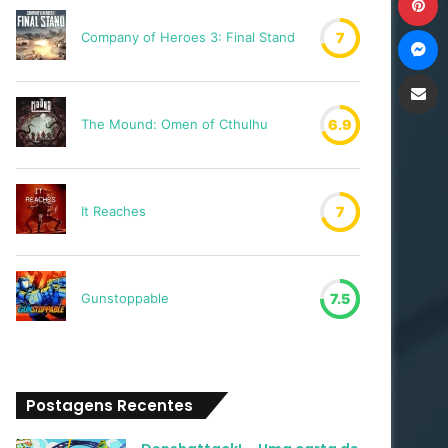
M
Company of Heroes 3: Final Stand
7
Compartilh
The Mound: Omen of Cthulhu
6.9
It Reaches
7
Gunstoppable
7.5
Postagens Recentes