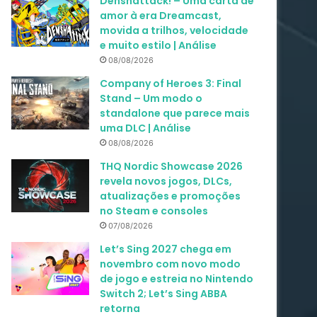
Denshattack! – Uma carta de
amor à era Dreamcast,
movida a trilhos, velocidade
e muito estilo | Análise
08/08/2026
Company of Heroes 3: Final
Stand – Um modo o
standalone que parece mais
uma DLC | Análise
08/08/2026
THQ Nordic Showcase 2026
revela novos jogos, DLCs,
atualizações e promoções
no Steam e consoles
07/08/2026
Let’s Sing 2027 chega em
novembro com novo modo
de jogo e estreia no Nintendo
Switch 2; Let’s Sing ABBA
retorna