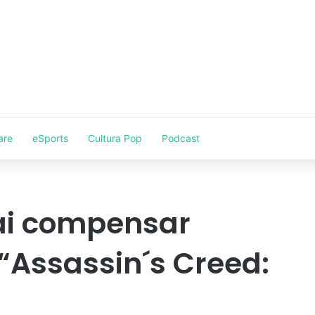
are
eSports
Cultura Pop
Podcast
vai compensar
Assassin´s Creed: