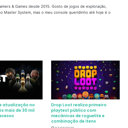
 Gamers & Games desde 2015. Gosto de jogos de exploração,
 no Master System, mas o meu console queridinho até hoje é o
e atualização no
Drop Loot realiza primeiro
s mais de 30 mil
playtest público com
acesso
mecânicas de roguelite e
combinação de itens