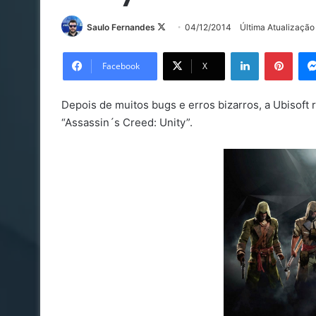
Follow
Saulo Fernandes
04/12/2014
Última Atualizaçã
on
Linkedin
Pinte
X
Facebook
X
Depois de muitos bugs e erros bizarros, a Ubiso
“Assassin´s Creed: Unity”.