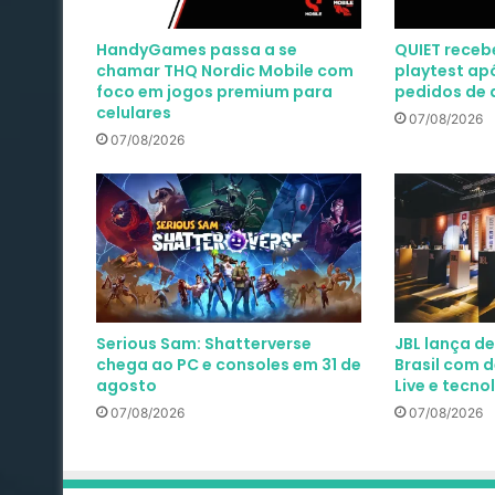
HandyGames passa a se
QUIET receb
chamar THQ Nordic Mobile com
playtest apó
foco em jogos premium para
pedidos de 
celulares
07/08/2026
07/08/2026
Serious Sam: Shatterverse
JBL lança d
chega ao PC e consoles em 31 de
Brasil com 
agosto
Live e tecn
07/08/2026
07/08/2026