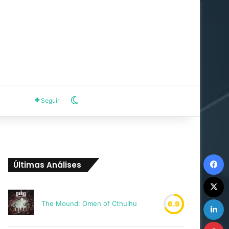
Switch skin
Seguir
F
Últimas Análises
X
L
The Mound: Omen of Cthulhu
6.9
P