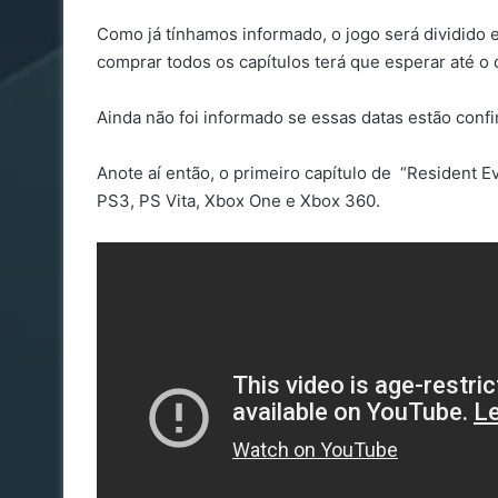
Como já tínhamos informado, o jogo será dividido 
comprar todos os capítulos terá que esperar até o 
Ainda não foi informado se essas datas estão confi
Anote aí então, o primeiro capítulo de “Resident Ev
PS3, PS Vita, Xbox One e Xbox 360.