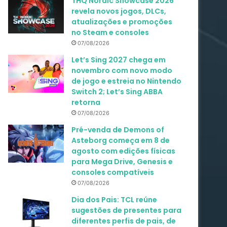
THQ Nordic Showcase 2026
revela novos jogos, DLCs,
atualizações e promoções
no Steam e consoles
07/08/2026
Let’s Sing 2027 chega em
novembro com novo modo
de jogo e estreia no Nintendo
Switch 2; Let’s Sing ABBA
retorna
07/08/2026
Pré-venda de Demons of
Asteborg começa em 8 de
agosto com edições físicas
para Mega Drive, Genesis e
consoles compatíveis
07/08/2026
Dia dos Pais: TCL reúne
sugestões de presentes para
diferentes perfis de pais, de