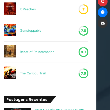
M
It Reaches
7
Compartilh
Gunstoppable
7.5
Beast of Reincarnation
9.7
The Caribou Trail
7.5
Postagens Recentes