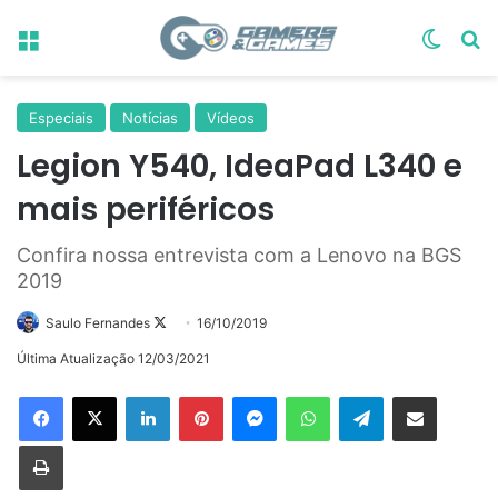
Menu
Switch
Pr
Especiais
Notícias
Vídeos
Legion Y540, IdeaPad L340 e
mais periféricos
Confira nossa entrevista com a Lenovo na BGS
2019
Follow
Saulo Fernandes
16/10/2019
on
Última Atualização 12/03/2021
X
Linkedin
Pinterest
Messenger
WhatsApp
Telegram
Compartilhar via e-mail
Imprimir