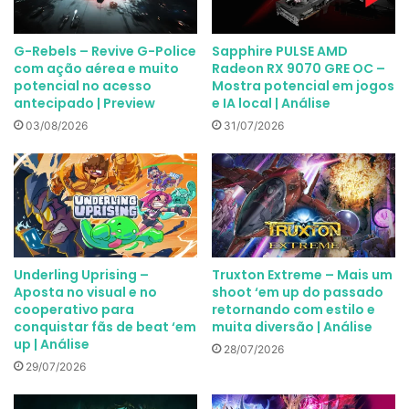
G-Rebels – Revive G-Police
Sapphire PULSE AMD
com ação aérea e muito
Radeon RX 9070 GRE OC –
potencial no acesso
Mostra potencial em jogos
antecipado | Preview
e IA local | Análise
03/08/2026
31/07/2026
Underling Uprising –
Truxton Extreme – Mais um
Aposta no visual e no
shoot ‘em up do passado
cooperativo para
retornando com estilo e
conquistar fãs de beat ‘em
muita diversão | Análise
up | Análise
28/07/2026
29/07/2026