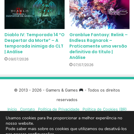
Diablo IV: Temporada 14 “O
Granblue Fantasy: Relink –
Despertar da Morte” – A
Endless Ragnarok –
temporada inimiga do CLT
Praticamente uma versão
| Análise
definitiva do título |
Análise
09/07/2026
07/07/2026
© 2013 - 2026 - Gamers & Games
- Todos os direitos
reservados
Início
Contato
Política de Privacidade
Política de Cookies (BR)
Usamos cookies para lhe proporcionar a melhor experiência no
nosso website.
Facebook
X
Linkedin
YouTube
Instagram
Spotify
Mixcloud
Twit
Pode saber mais sobre os cookies que utilizamos ou desativá-los