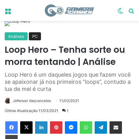
Menu
Switch
Pr
Análises
PC
Loop Hero – Tenha sorte ou
morra tentando | Análise
Loop Hero é um daqueles jogos que fazem você
se apaixonar já nos primeiros “loops”, contudo a
lua de mel é curta
Jeferson Vasconcelos
11/03/2021
Última Atualização 11/03/2021
1
Linkedin
Pinterest
Messenger
WhatsApp
Telegram
Compartilhar via e-mail
Imprimir