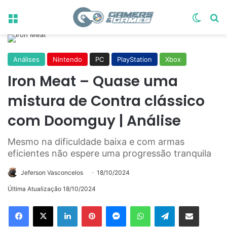
Menu
Switch
Pr
Análises
Nintendo
PC
PlayStation
Xbox
Iron Meat – Quase uma
mistura de Contra clássico
com Doomguy | Análise
Mesmo na dificuldade baixa e com armas
eficientes não espere uma progressão tranquila
Jeferson Vasconcelos
18/10/2024
Última Atualização 18/10/2024
Linkedin
Pinterest
Messenger
WhatsApp
Telegram
Compartilhar via e-mail