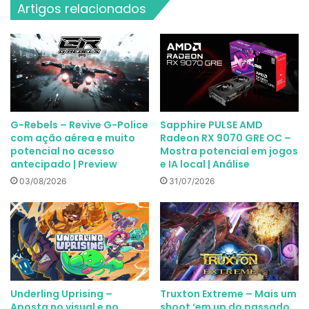
Artigos relacionados
G-Rebels – Revive G-Police
Sapphire PULSE AMD
com ação aérea e muito
Radeon RX 9070 GRE OC –
potencial no acesso
Mostra potencial em jogos
antecipado | Preview
e IA local | Análise
03/08/2026
31/07/2026
Underling Uprising –
Truxton Extreme – Mais um
Aposta no visual e no
shoot ‘em up do passado