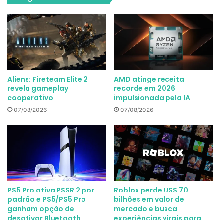
Aliens: Fireteam Elite 2
AMD atinge receita
revela gameplay
recorde em 2026
cooperativo
impulsionada pela IA
07/08/2026
07/08/2026
PS5 Pro ativa PSSR 2 por
Roblox perde US$ 70
padrão e PS5/PS5 Pro
bilhões em valor de
ganham opção de
mercado e busca
desativar Bluetooth
experiências virais para