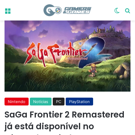
Menu
Switch
Pr
Nintendo
Notícias
PC
PlayStation
SaGa Frontier 2 Remastered
já está disponível no