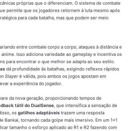
ânicas próprias que o diferenciam. O sistema de combate
que permite que os jogadores retornem à luta mesmo após
atégica para cada batalha, mas que podem ser meio
ariando entre combate corpo a corpo, ataques à distância e
anime. Isso adiciona variedade ao gameplay e incentiva os
s para encontrar o que melhor se adapta ao seu estilo.
vas
dá profundidade às batalhas, exigindo reflexos rápidos
n Slayer
é válida, pois ambos os jogos apostam em
evar a experiência do jogador.
are da nova geração, proporcionando tempos de
edback tátil do DualSense
, que intensifica a sensação de
disso, os
gatilhos adaptáveis
trazem uma resposta
de Bankai, tornando cada golpe mais imersivo. Em um 1×1
dicar tamanho o esforço aplicado ao R1 e R2 fazendo com