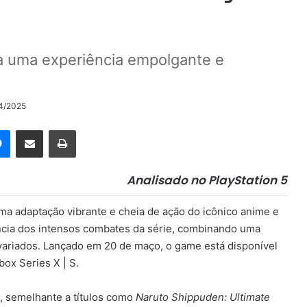
ga uma experiência empolgante e
04/2025
rest
Messenger
Compartilhar via e-mail
Imprimir
Analisado no PlayStation 5
ma adaptação vibrante e cheia de ação do icônico anime e
ncia dos intensos combates da série, combinando uma
variados. Lançado em 20 de maço, o game está disponível
box Series X | S.
, semelhante a títulos como
Naruto Shippuden: Ultimate