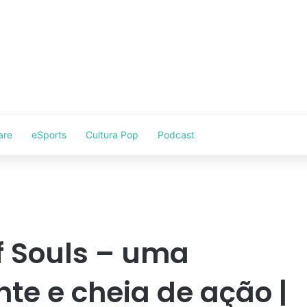
are
eSports
Cultura Pop
Podcast
f Souls – uma
te e cheia de ação |