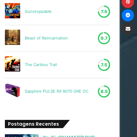
M
Gunstoppable
7.5
Compartilh
Beast of Reincarnation
9.7
The Caribou Trail
7.5
Sapphire PULSE RX 9070 GRE OC
8.5
Postagens Recentes