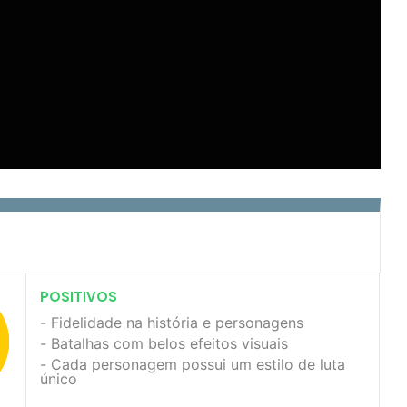
POSITIVOS
Fidelidade na história e personagens
Batalhas com belos efeitos visuais
Cada personagem possui um estilo de luta
único