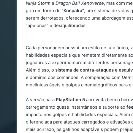
Ninja Storm
e
Dragon Ball Xenoverse
, mas com mec
gira em torno do
“Konpaku”
, um sistema de vidas 
serem derrotados, oferecendo uma abordagem estr
“apelonas” e desiquilibradas
Cada personagem possui um estilo de luta único, v
habilidades especiais que remetem diretamente ao 
jogadores a experimentarem diferentes personagen
Além disso, o
sistema de contra-ataques e esqui
e domínio dos comandos. A comparação com
Demo
mecânicas ágeis e golpes cinematográficos para el
A versão para
PlayStation 5
aproveita bem o hardw
carregamento quase instantâneos e suporte ao
fe
impacto nos golpes e habilidades especiais. Além 
diferenciada para ataques carregados e ativações 
mais acirrado, os gatilhos adaptáveis podem preju