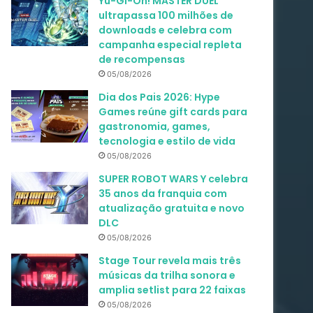
Yu-Gi-Oh! MASTER DUEL
ultrapassa 100 milhões de
downloads e celebra com
campanha especial repleta
de recompensas
05/08/2026
Dia dos Pais 2026: Hype
Games reúne gift cards para
gastronomia, games,
tecnologia e estilo de vida
05/08/2026
SUPER ROBOT WARS Y celebra
35 anos da franquia com
atualização gratuita e novo
DLC
05/08/2026
Stage Tour revela mais três
músicas da trilha sonora e
amplia setlist para 22 faixas
05/08/2026