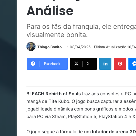
Análise
Para os fãs da franquia, ele entre
visualmente bonita.
Thiago Bonito
08/04/2025
Última Atualização 10/
Linkedin
Pinte
Facebook
X
BLEACH Rebirth of Souls
traz aos consoles e PC u
mangá de Tite Kubo. O jogo busca capturar a essê
jogabilidade dinâmica com bons gráficos e modos 
para PC via Steam, PlayStation 5, PlayStation 4 e X
O jogo segue a fórmula de um
lutador de arena 3D