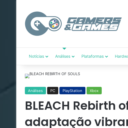
Notícias
Análises
Plataformas
Hardw
Análises
PC
PlayStation
Xbox
BLEACH Rebirth o
adaptação vibran