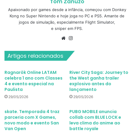
Tom Zanuzo
Apaixonado por games desde a infância, começou com Donkey
Kong no Super Nintendo e hoje joga no PC e PS5. Amante de
jogos de simulação, especialmente Flight Simulator,
e sniper em FPS.
Website
Instagram
Artigos relacionados
Ragnarök Online LATAM
River City Saga: Journey to
celebra 1 ano com Classes
the West ganha trailer
4 e evento especial na
explosivo antes do
Paulista
lançamento
29/05/2026
29/05/2026
skate. Temporada 4 traz
PUBG MOBILE anuncia
parceria com X Games,
collab com BLUE LOCK e
novo modo e evento San
leva clima do anime ao
Van Open
battle royale