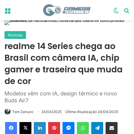
Menu
Switch
Pr
Notícias
realme 14 Series chega ao
Brasil com câmera IA, chip
gamer e traseira que muda
de cor
Modelos vêm com IA, design térmico e novo
Buds Air7
Tom Zanuzo
24/04/2025
Última Atualização 24/04/2025
Linkedin
Pinterest
Messenger
WhatsApp
Telegram
Compartilhar via e-mail