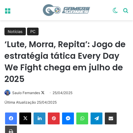
Menu
Switch
Pr
Notícias
PC
‘Lute, Morra, Repita’: Jogo de
estratégia tática Every Day
We Fight chega em julho de
2025
Follow
Saulo Fernandes
25/04/2025
on
Última Atualização 25/04/2025
X
Linkedin
Pinterest
Messenger
WhatsApp
Telegram
Compartilhar via e-mail
Imprimir