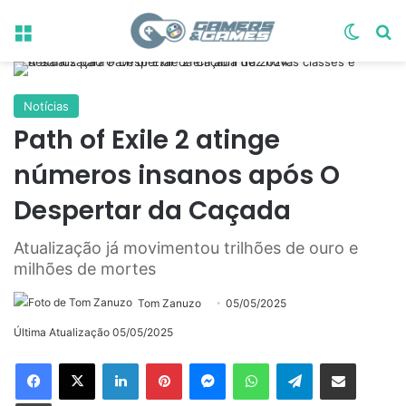
Menu
Switch
Pr
Notícias
Path of Exile 2 atinge
números insanos após O
Despertar da Caçada
Atualização já movimentou trilhões de ouro e
milhões de mortes
Tom Zanuzo
05/05/2025
Última Atualização 05/05/2025
Linkedin
Pinterest
Messenger
WhatsApp
Telegram
Compartilhar via e-mail
Imprimir