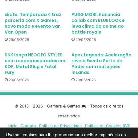
skate. Temporada 4 traz
PUBG MOBILE anuncia
parceria com X Games,
collab com BLUE LOCK e
novo modo e evento San
leva clima do anime ao
Van Open
battle royale
29/05/2026
29/05/2026
SNK lança NEOGEO STYLES
Apex Legends: Aceleração
com roupas inspiradas em
revela Evento Surto de
KOF, Metal Slug e Fatal
Poder com mutações
Fury
insanas
29/05/2026
29/05/2026
© 2013 - 2026 - Gamers & Games
- Todos os direitos
reservados
Início
Contato
Política de Privacidade
Política de Cookies (BR)
Usamos cookies para lhe proporcionar a melhor experiência no