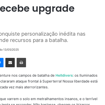
 recebe upgrade
onquiste personalização inédita nas
de recursos para a batalha.
ção 13/05/2025
rest
Messenger
Compartilhar via e-mail
Imprimir
aventure nos campos de batalha de
Helldivers
: os Iluminados
clararam ataque frontal à Superterra! Nossa liberdade está
cada vez mais aterrorizantes.
que varrem o solo em metralhamentos insanos, e o terrível
 tenta se esconder. Não bastasse, chegam os bizarros