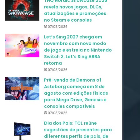
THQ Nordic Showcase 2026
revela novos jogos, DLCs,
atualizações e promoções
no Steam e consoles
07/08/2026
Let’s Sing 2027 chega em
novembro com novo modo
de jogo e estreia no Nintendo
Switch 2; Let’s Sing ABBA
retorna
07/08/2026
Pré-venda de Demons of
Asteborg começa em 8 de
agosto com edições físicas
para Mega Drive, Genesis e
consoles compatíveis
07/08/2026
Dia dos Pais: TCL reúne
sugestões de presentes para
diferentes perfis de pais, de