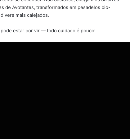
tes de Avotantes, transformados em pesadelos bio-
ldivers mais calejados.
 pode estar por vir — todo cuidado é pouco!