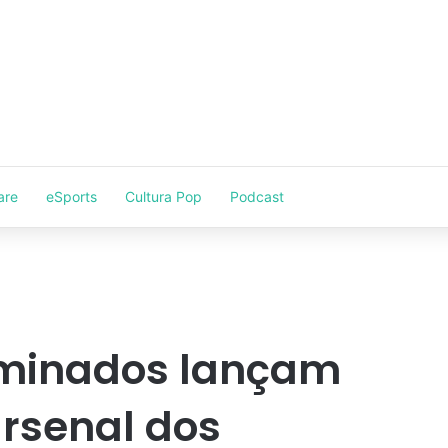
are
eSports
Cultura Pop
Podcast
luminados lançam
rsenal dos