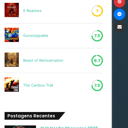
M
It Reaches
7
Compartilh
Gunstoppable
7.5
Beast of Reincarnation
9.7
The Caribou Trail
7.5
Postagens Recentes