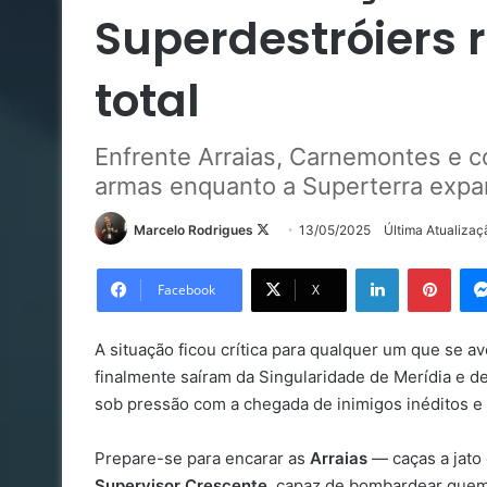
Superdestróiers
total
Enfrente Arraias, Carnemontes e c
armas enquanto a Superterra expan
Follow
Marcelo Rodrigues
13/05/2025
Última Atualiza
on
Linkedin
Pinte
X
Facebook
X
A situação ficou crítica para qualquer um que se 
finalmente saíram da Singularidade de Merídia e de
sob pressão com a chegada de inimigos inéditos e 
Prepare-se para encarar as
Arraias
— caças a jato 
Supervisor Crescente
, capaz de bombardear quem