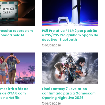
receita recorde em
PS5 Pro ativa PSSR 2 por padrão
ionada pela IA
e PS5/PS5 Pro ganham opção de
desativar Bluetooth
07/08/2026
mes irrita fãs ao
Final Fantasy 7 Revelation
er de GTA 6 com
confirmado para a Gamescom
e na Netflix
Opening Night Live 2026
06/08/2026