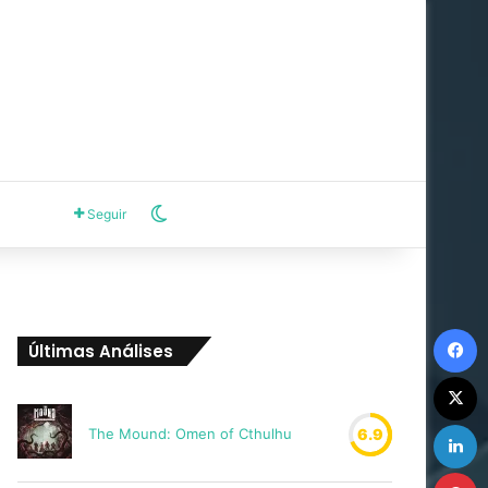
Switch skin
Seguir
F
Últimas Análises
X
L
The Mound: Omen of Cthulhu
6.9
P