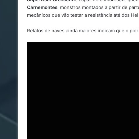
Carnemontes
: monstros montados a partir de par
mecânicos que vão testar a resistência até dos Hel
Relatos de naves ainda maiores indicam que o pior