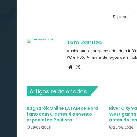
Siga-nos
Tom Zanuzo
Apaixonado por games desde a infâ
PC e PS5. Amante de jogos de simula
Website
Instagram
Artigos relacionados
Ragnarök Online LATAM celebra
River City S
1 ano com Classes 4 e evento
West ganha t
especial na Paulista
antes do l
29/05/2026
29/05/2026