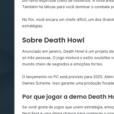
um reino espiritual cheio de mistérios. A nova áre
Também há táticas para você dominar o combate por
No fim, você encara um chefe difícil, um dos Grande
estratégias.
Sobre Death Howl
Anunciado em janeiro, Death Howl é um projeto de
só três pessoas. O jogo mistura o estilo soulslike
mundo cheio de segredos e emoções fortes.
O lançamento no PC está previsto para 2025. Além d
Games Scheme. Isso garante uma produção focada n
Por que jogar a demo Death 
Se você gosta de jogos que unem estratégia, emoç
Next Fest é uma ótima chance para conhecer o jogo