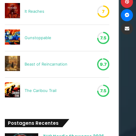
M
It Reaches
7
Compartilh
Gunstoppable
7.5
Beast of Reincarnation
9.7
The Caribou Trail
7.5
Postagens Recentes