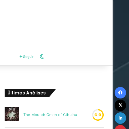
Switch skin
Seguir
F
Últimas Análises
X
L
The Mound: Omen of Cthulhu
6.9
P