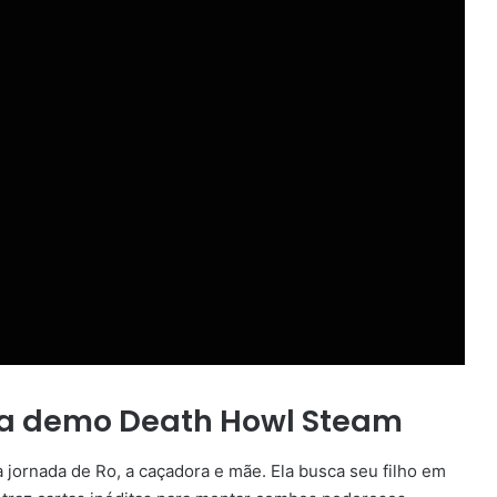
 na demo Death Howl Steam
 jornada de Ro, a caçadora e mãe. Ela busca seu filho em