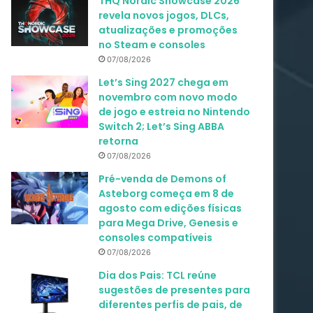
THQ Nordic Showcase 2026
revela novos jogos, DLCs,
atualizações e promoções
no Steam e consoles
07/08/2026
Let’s Sing 2027 chega em
novembro com novo modo
de jogo e estreia no Nintendo
Switch 2; Let’s Sing ABBA
retorna
07/08/2026
Pré-venda de Demons of
Asteborg começa em 8 de
agosto com edições físicas
para Mega Drive, Genesis e
consoles compatíveis
07/08/2026
Dia dos Pais: TCL reúne
sugestões de presentes para
diferentes perfis de pais, de