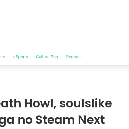
are
eSports
Cultura Pop
Podcast
th Howl, soulslike
ega no Steam Next