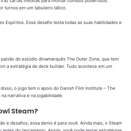
a traz cartas inéditas para montar combos poderosos.
 turnos em um tabuleiro tático.
s Espíritos. Esse desafio testa todas as suas habilidades e
 paixão do estúdio dinamarquês The Outer Zone, que tem
 com a estratégia de deck builder. Tudo acontece em um
isso, o jogo tem o apoio do Danish Film Institute – The
a narrativa e na jogabilidade.
Howl Steam?
ão e desafios, essa demo é para você. Ainda mais, o Steam
 antes do lançamento. Assim, você pode testar estratégias