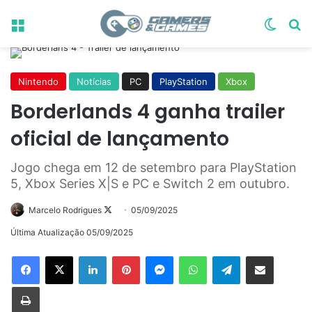
Menu
Switch
Pr
Nintendo
Notícias
PC
PlayStation
Xbox
Borderlands 4 ganha trailer
oficial de lançamento
Jogo chega em 12 de setembro para PlayStation
5, Xbox Series X|S e PC e Switch 2 em outubro.
Follow
Marcelo Rodrigues
05/09/2025
on
Última Atualização 05/09/2025
X
Linkedin
Pinterest
Messenger
WhatsApp
Telegram
Compartilhar via e-mail
Imprimir