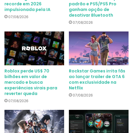
recorde em 2026
padrão e PS5/PS5 Pro
impulsionada pela IA
ganham opção de
desativar Bluetooth
07/08/2026
07/08/2026
Roblox perde US$ 70
Rockstar Games irrita fãs
bilhões em valor de
ao lançar trailer de GTA 6
mercado e busca
com exclusividade na
experiências virais para
Netflix
reverter queda
07/08/2026
07/08/2026