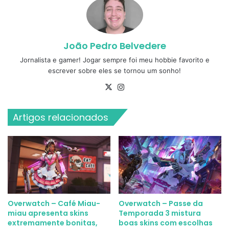
João Pedro Belvedere
Jornalista e gamer! Jogar sempre foi meu hobbie favorito e
escrever sobre eles se tornou um sonho!
X
Instagram
Artigos relacionados
Overwatch – Café Miau-
Overwatch – Passe da
miau apresenta skins
Temporada 3 mistura
extremamente bonitas,
boas skins com escolhas