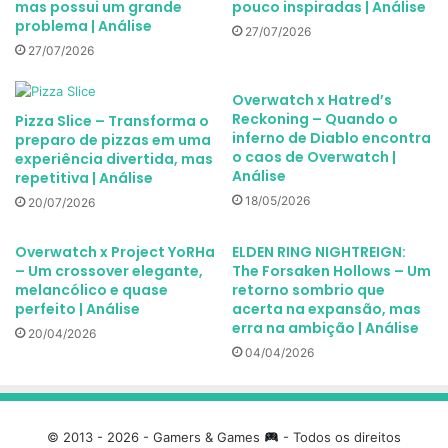
mas possui um grande
pouco inspiradas | Análise
problema | Análise
27/07/2026
27/07/2026
Overwatch x Hatred’s
Reckoning – Quando o
Pizza Slice – Transforma o
inferno de Diablo encontra
preparo de pizzas em uma
o caos de Overwatch |
experiência divertida, mas
Análise
repetitiva | Análise
18/05/2026
20/07/2026
Overwatch x Project YoRHa
ELDEN RING NIGHTREIGN:
– Um crossover elegante,
The Forsaken Hollows – Um
melancólico e quase
retorno sombrio que
perfeito | Análise
acerta na expansão, mas
erra na ambição | Análise
20/04/2026
04/04/2026
© 2013 - 2026 - Gamers & Games
- Todos os direitos