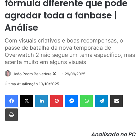
fórmula diferente que pode
agradar toda a fanbase |
Análise
Com visuais criativos e boas recompensas, o
passe de batalha da nova temporada de
Overwatch 2 não segue um tema específico, mas
acerta muito em alguns visuais
Follow
João Pedro Belvedere
29/09/2025
on
Última Atualização 13/10/2025
X
Linkedin
Pinterest
Messenger
WhatsApp
Telegram
Compartilhar via e-mail
Imprimir
Analisado no PC