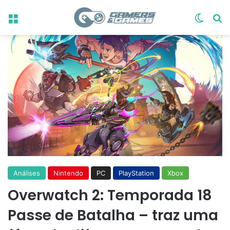
Menu
Switch
Pr
Análises
Nintendo
PC
PlayStation
Xbox
Overwatch 2: Temporada 18
Passe de Batalha – traz uma