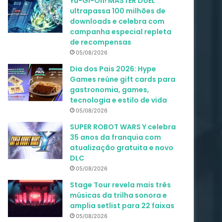
Yu-Gi-Oh! MASTER DUEL
ultrapassa 100 milhões de
downloads e celebra com
campanha especial repleta
de recompensas
05/08/2026
Dia dos Pais 2026: Hype
Games reúne gift cards para
gastronomia, games,
tecnologia e estilo de vida
05/08/2026
SUPER ROBOT WARS Y celebra
35 anos da franquia com
atualização gratuita e novo
DLC
05/08/2026
Stage Tour revela mais três
músicas da trilha sonora e
amplia setlist para 22 faixas
05/08/2026