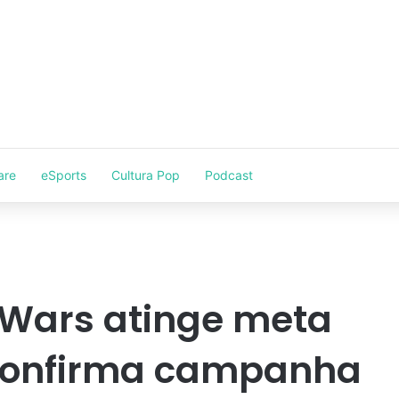
are
eSports
Cultura Pop
Podcast
 Wars atinge meta
 confirma campanha