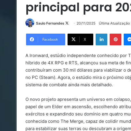
principal para 2
Follow
Saulo Fernandes
20/11/2025
Última Atualização
on
Linkedin
Pinte
X
Facebook
X
A Ironward, estúdio independente conhecido por 
híbrido de 4X RPG e RTS, alcançou sua meta de fi
contribuíram com 30 mil dólares para viabilizar o 
no PC (Steam). Agora, o estúdio mira o próximo ob
sistema de combate ainda mais detalhado.
O novo projeto apresenta um universo em colapso
papel de um Elder em ascensão, escolhendo atrib
exércitos e expandindo seu domínio em quatro mund
conhecida como The Merge, capaz de colidir mund
para estabilizar suas terras ou descubram a origem