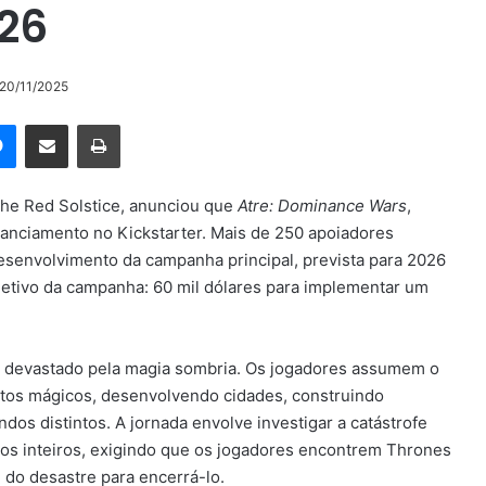
026
 20/11/2025
rest
Messenger
Compartilhar via e-mail
Imprimir
The Red Solstice, anunciou que
Atre: Dominance Wars
,
nanciamento no Kickstarter. Mais de 250 apoiadores
desenvolvimento da campanha principal, prevista para 2026
jetivo da campanha: 60 mil dólares para implementar um
, devastado pela magia sombria. Os jogadores assumem o
utos mágicos, desenvolvendo cidades, construindo
os distintos. A jornada envolve investigar a catástrofe
os inteiros, exigindo que os jogadores encontrem Thrones
 do desastre para encerrá-lo.