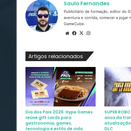
Saulo Fernandes
Publicitário de formação, editor do
aventura e corrida, comecei a jogar
GameCube.
Website
Facebook
X
Instagram
Artigos relacionados
Dia dos Pais 2026: Hype Games
SUPER ROBOT
reúne gift cards para
anos da fra
gastronomia, games,
atualização
tecnologia e estilo de vida
DLC