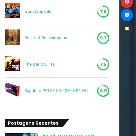
M
Gunstoppable
7.5
Compartilh
Beast of Reincarnation
9.7
The Caribou Trail
7.5
Sapphire PULSE RX 9070 GRE OC
8.5
Postagens Recentes