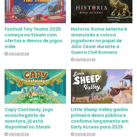
Festival Tiny Teams 2026
Historia: Roma Aeterna é
começa na Steam com
anunciado e coloca
ofertas e demos de jogos
jogadores no papel de
indie
Júlio César durante a
Guerra Civil Romana
06/08/2026
06/08/2026
Capy Castaway, jogo
Little Sheep Valley ganha
aconchegante de
primeira demo pública e
aventura, já está
confirma lançamento em
disponível no Steam
Early Access para 2026
06/08/2026
06/08/2026