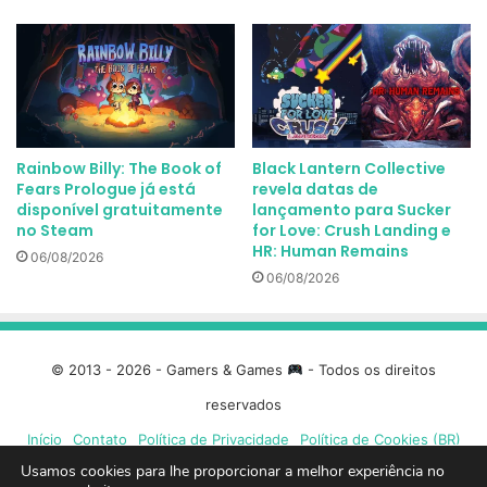
Rainbow Billy: The Book of
Black Lantern Collective
Fears Prologue já está
revela datas de
disponível gratuitamente
lançamento para Sucker
no Steam
for Love: Crush Landing e
HR: Human Remains
06/08/2026
06/08/2026
© 2013 - 2026 - Gamers & Games
- Todos os direitos
reservados
Início
Contato
Política de Privacidade
Política de Cookies (BR)
Usamos cookies para lhe proporcionar a melhor experiência no