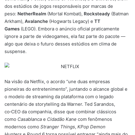
dos estúdios de jogos responsáveis por marcas de
peso:
NetherRealm
(Mortal Kombat),
Rocksteady
(Batman
Arkham),
Avalanche
(Hogwarts Legacy) e
TT
Games
(LEGO). Embora o anúncio oficial praticamente
ignore a parte de videogames, ela faz parte do pacote —
algo que deixa o futuro desses estúdios em clima de
suspense.
Na visão da Netflix, o acordo “une duas empresas
pioneiras do entretenimento”, juntando o alcance global e
o modelo de streaming da plataforma com o legado
centenário de storytelling da Warner. Ted Sarandos,
co‑CEO da companhia, disse que combinar clássicos
como
Casablanca
e
Cidadão Kane
com fenômenos
modernos como
Stranger Things
,
KPop Demon
Hunters
e
Round 6
torna possível entregar “ainda mais do