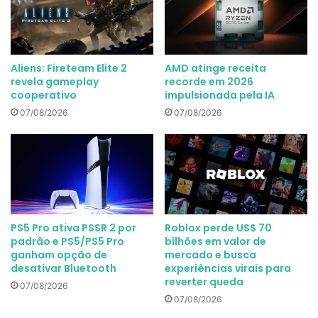
Aliens: Fireteam Elite 2
AMD atinge receita
revela gameplay
recorde em 2026
cooperativo
impulsionada pela IA
07/08/2026
07/08/2026
PS5 Pro ativa PSSR 2 por
Roblox perde US$ 70
padrão e PS5/PS5 Pro
bilhões em valor de
ganham opção de
mercado e busca
desativar Bluetooth
experiências virais para
reverter queda
07/08/2026
07/08/2026