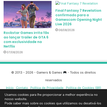
Final Fantasy 7 Revelation
confirmado para a
Gamescom Opening Night
Live 2026
06/08/2026
Rockstar Games irrita fãs
ao lançar trailer de GTA 6
com exclusividade na
Netflix
07/08/2026
© 2013 - 2026 - Gamers & Games
- Todos os direitos
reservados
Início
Contato
Política de Privacidade
Política de Cookies (BR)
Usamos cookies para lhe proporcionar a melhor experiência no
Facebook
X
Linkedin
YouTube
Instagram
Spotify
Mixcloud
Twit
nosso website.
Pode saber mais sobre os cookies que utilizamos ou desativá-los