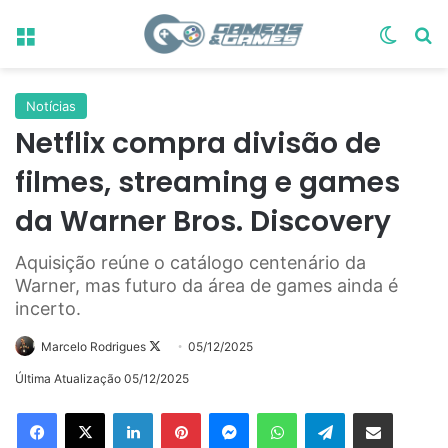
Menu
Switch
Pr
Notícias
Netflix compra divisão de
filmes, streaming e games
da Warner Bros. Discovery
Aquisição reúne o catálogo centenário da
Warner, mas futuro da área de games ainda é
incerto.
Follow
Marcelo Rodrigues
05/12/2025
on
Última Atualização 05/12/2025
X
Linkedin
Pinterest
Messenger
WhatsApp
Telegram
Compartilhar via e-mail