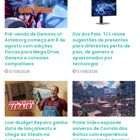
Pré-venda de Demons of
Dia dos Pais: TCL reúne
Asteborg começa em 8 de
sugestões de presentes
agosto com edições
para diferentes perfis de
físicas para Mega Drive,
pais, de gamers a
Genesis e consoles
apaixonados por
compatíveis
tecnologia
07/08/2026
07/08/2026
Low-Budget Repairs ganha
Prime Video expande
data de lançamento e
universo de Corrida dos
chega ao Steam na
Bichos com experiência