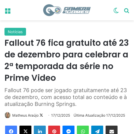
Menu
Switch
Pr
Notícias
Fallout 76 fica gratuito até 23
de dezembro para celebrar a
2ª temporada da série no
Prime Video
Fallout 76 pode ser jogado gratuitamente até 23
de dezembro, com acesso total ao conteúdo e à
atualização Burning Springs.
Follow
Matheus Araújo
17/12/2025
Última Atualização 17/12/2025
on
Linkedin
Pinterest
Messenger
WhatsApp
Telegram
Compartilhar via e-mail
X