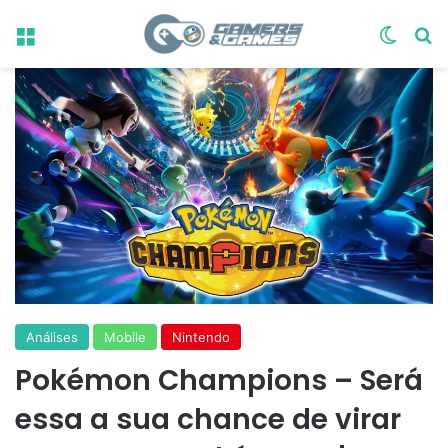
Menu
Switch
Pr
Análises
Mobile
Nintendo
Pokémon Champions – Será
essa a sua chance de virar