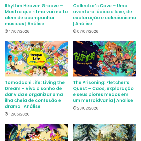
Rhythm Heaven Groove –
Collector’s Cove – Uma
Mostra que ritmo vai muito
aventura lúdica e leve, de
além de acompanhar
exploração e colecionismo
músicas | Análise
| Análise
17/07/2026
07/07/2026
Tomodachi Life: Living the
The Prisoning: Fletcher’s
Dream – Viva o sonho de
Quest – Caos, exploração
dar vida e organizar uma
e seus piores medos em
ilha cheia de confusão e
um metroidvania | Análise
drama | Análise
23/02/2026
12/05/2026