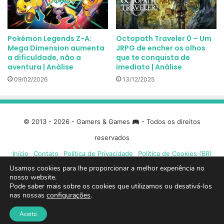
Pokémon Legends Z-A:
Octopath Traveler 0 – Um
Mega Dimension aumenta
JRPG de encher os olhos
a dificuldade, não a
que te conquista de
aventura | Análise
imediato | Análise
09/02/2026
13/12/2025
© 2013 - 2026 - Gamers & Games
- Todos os direitos
reservados
Início
Contato
Política de Privacidade
Política de Cookies (BR)
Usamos cookies para lhe proporcionar a melhor experiência no
nosso website.
Facebook
X
Linkedin
YouTube
Instagram
Spotify
Mixcloud
Twit
Pode saber mais sobre os cookies que utilizamos ou desativá-los
nas nossas
configurações
.
TikTok
Google
Blue
Aceito