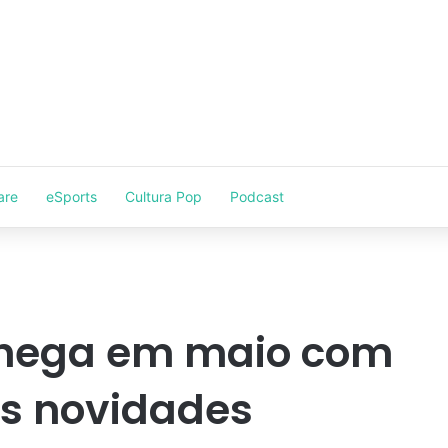
are
eSports
Cultura Pop
Podcast
 chega em maio com
es novidades