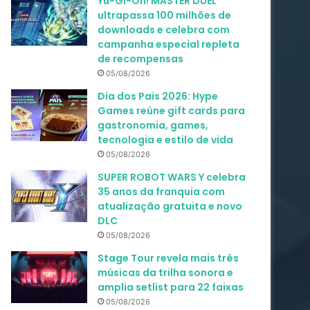
Yu-Gi-Oh! MASTER DUEL
ultrapassa 100 milhões de
downloads e celebra com
campanha especial repleta
de recompensas
05/08/2026
Dia dos Pais 2026: Hype
Games reúne gift cards para
gastronomia, games,
tecnologia e estilo de vida
05/08/2026
SUPER ROBOT WARS Y celebra
35 anos da franquia com
atualização gratuita e novo
DLC
05/08/2026
Stage Tour revela mais três
músicas da trilha sonora e
amplia setlist para 22 faixas
05/08/2026