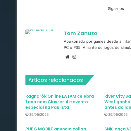
Siga-nos
Tom Zanuzo
Apaixonado por games desde a infâ
PC e PS5. Amante de jogos de simula
Website
Instagram
Artigos relacionados
Ragnarök Online LATAM celebra
River City S
1 ano com Classes 4 e evento
West ganha t
especial na Paulista
antes do l
29/05/2026
29/05/2026
PUBG MOBILE anuncia collab
SNK lança 