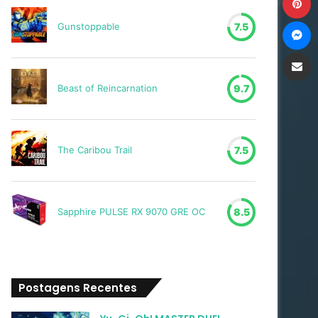
M
Gunstoppable
7.5
Compartilh
Beast of Reincarnation
9.7
The Caribou Trail
7.5
Sapphire PULSE RX 9070 GRE OC
8.5
Postagens Recentes