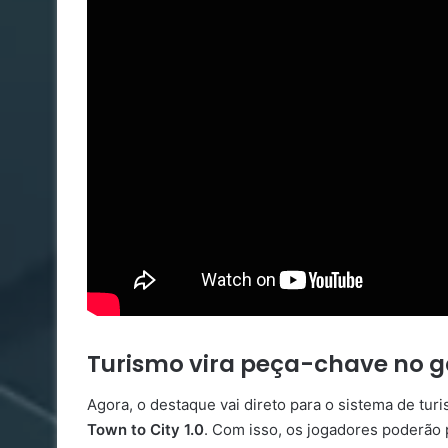
Turismo vira peça-chave no 
Agora, o destaque vai direto para o sistema de tu
Town to City 1.0
. Com isso, os jogadores poderão p