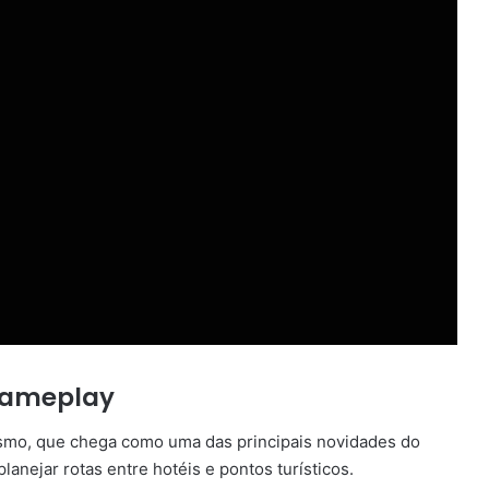
gameplay
rismo, que chega como uma das principais novidades do
lanejar rotas entre hotéis e pontos turísticos.