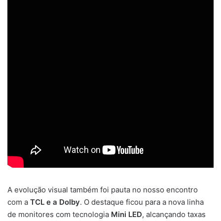
A evolução visual também foi pauta no nosso encontro
com a
TCL e a Dolby
. O destaque ficou para a nova linha
de monitores com tecnologia
Mini LED
, alcançando taxas