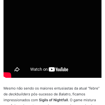
Mesmo não sendo os maiores entusiastas da atual “febre”
de
deckbuilders
pós-sucesso de
Balatro
, ficamos
impressionados com
Sigils of Nightfall
. O game mistura