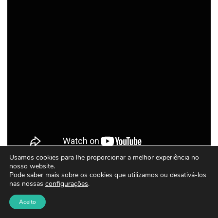
Usamos cookies para lhe proporcionar a melhor experiência no
nosso website.
Pode saber mais sobre os cookies que utilizamos ou desativá-los
No
Steam Deck
, testamos o ousado
Poly Fighter
, um
nas nossas
configurações
.
roguelike de luta desenvolvido por uma equipe canadense.
Aceito
A mecânica de progressão é viciante: você navega por um
mapa estilo
OutRun
e, ao derrotar oponentes, “rouba” seus