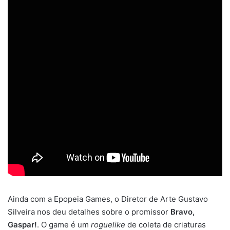
Ainda com a Epopeia Games, o Diretor de Arte Gustavo
Silveira nos deu detalhes sobre o promissor
Bravo,
Gaspar!
. O game é um
roguelike
de coleta de criaturas