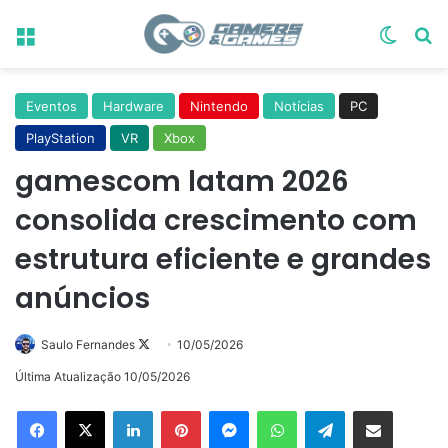
Menu
Switch
Pr
Eventos
Hardware
Nintendo
Notícias
PC
PlayStation
VR
Xbox
gamescom latam 2026
consolida crescimento com
estrutura eficiente e grandes
anúncios
Follow
Saulo Fernandes
10/05/2026
on
Última Atualização 10/05/2026
X
Linkedin
Pinterest
Messenger
WhatsApp
Telegram
Compartilhar via e-mail