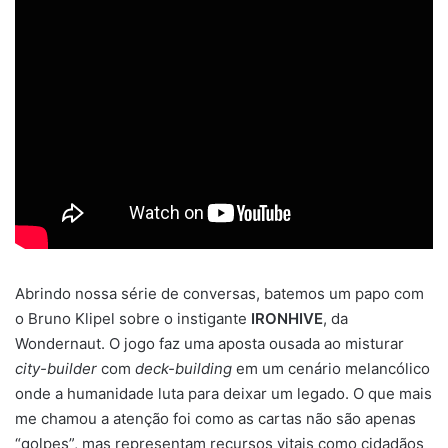
Abrindo nossa série de conversas, batemos um papo com
o Bruno Klipel sobre o instigante
IRONHIVE
, da
Wondernaut. O jogo faz uma aposta ousada ao misturar
city-builder
com
deck-building
em um cenário melancólico
onde a humanidade luta para deixar um legado. O que mais
me chamou a atenção foi como as cartas não são apenas
“golpes”, mas representam recursos vitais como cidadãos