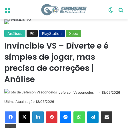
Menu
Switch
Pr
Análises
PC
PlayStation
Xbox
Invincible VS – Diverte e é
simples de jogar, mas
precisa de correções |
Análise
Jeferson Vasconcelos
18/05/2026
Última Atualização 18/05/2026
Linkedin
Pinterest
Messenger
WhatsApp
Telegram
Compartilhar via e-mail
Imprimir