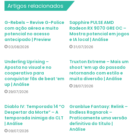
Artigos relacionados
G-Rebels – Revive G-Police
Sapphire PULSE AMD
com ação aérea e muito
Radeon RX 9070 GRE OC –
potencial no acesso
Mostra potencial em jogos
antecipado | Preview
e IA local | Análise
03/08/2026
31/07/2026
Underling Uprising –
Truxton Extreme – Mais um
Aposta no visual e no
shoot ‘em up do passado
cooperativo para
retornando com estilo e
conquistar fãs de beat ‘em
muita diversão | Análise
up | Análise
28/07/2026
29/07/2026
Diablo IV: Temporada 14 “O
Granblue Fantasy: Relink –
Despertar da Morte” – A
Endless Ragnarok –
temporada inimiga do CLT
Praticamente uma versão
| Análise
definitiva do título |
Análise
09/07/2026