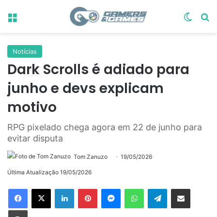
Menu
Switch
Pr
Notícias
Dark Scrolls é adiado para
junho e devs explicam
motivo
RPG pixelado chega agora em 22 de junho para
evitar disputa
Tom Zanuzo
19/05/2026
Última Atualização 19/05/2026
Linkedin
Pinterest
Messenger
WhatsApp
Telegram
Compartilhar via e-mail
Imprimir