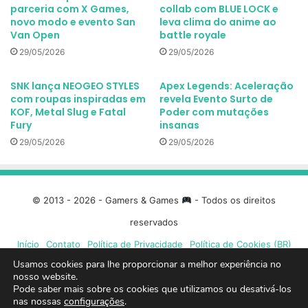
parceria com X Games,
collab com BLUE LOCK e
novo modo e evento San
leva clima do anime ao
Van Open
battle royale
29/05/2026
29/05/2026
SNK lança NEOGEO STYLES
Apex Legends: Aceleração
com roupas inspiradas em
revela Evento Surto de
KOF, Metal Slug e Fatal
Poder com mutações
Fury
insanas
29/05/2026
29/05/2026
© 2013 - 2026 - Gamers & Games
- Todos os direitos
reservados
Início
Contato
Política de Privacidade
Política de Cookies (BR)
Usamos cookies para lhe proporcionar a melhor experiência no
Facebook
X
Linkedin
YouTube
Instagram
Spotify
Mixcloud
Twit
nosso website.
Pode saber mais sobre os cookies que utilizamos ou desativá-los
nas nossas
configurações
.