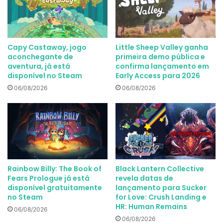
Capy Castaway, jogo
Little Sheep Valley ganha
aconchegante de
primeira demo pública e
aventura, já está
confirma lançamento em
disponível no Steam
Early Access para 2026
06/08/2026
06/08/2026
Rainbow Billy: The Book of
Black Lantern Collective
Fears Prologue já está
revela datas de
disponível gratuitamente
lançamento para Sucker
no Steam
for Love: Crush Landing e
HR: Human Remains
06/08/2026
06/08/2026