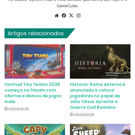
GameCube.
Website
Facebook
X
Instagram
Artigos relacionados
Festival Tiny Teams 2026
Historia: Roma Aeterna é
começa na Steam com
anunciado e coloca
ofertas e demos de jogos
jogadores no papel de
indie
Júlio César durante a
Guerra Civil Romana
06/08/2026
06/08/2026