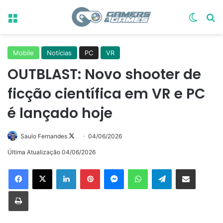
Menu
Switch
Pr
Mobile
Notícias
PC
VR
OUTBLAST: Novo shooter de
ficção científica em VR e PC
é lançado hoje
Follow
Saulo Fernandes
04/06/2026
on
Última Atualização 04/06/2026
X
Linkedin
Pinterest
Messenger
WhatsApp
Telegram
Compartilhar via e-mail
Imprimir