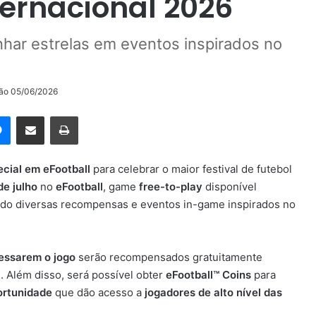
ernacional 2026
har estrelas em eventos inspirados no
ção 05/06/2026
rest
Messenger
Compartilhar via e-mail
Imprimir
cial em eFootball
para celebrar o maior festival de futebol
de julho
no
eFootball
, game
free-to-play
disponível
ndo diversas recompensas e eventos in-game inspirados no
essarem o jogo
serão recompensados gratuitamente
l
. Além disso, será possível obter
eFootball™ Coins
para
ortunidade
que dão acesso a
jogadores de alto nível das