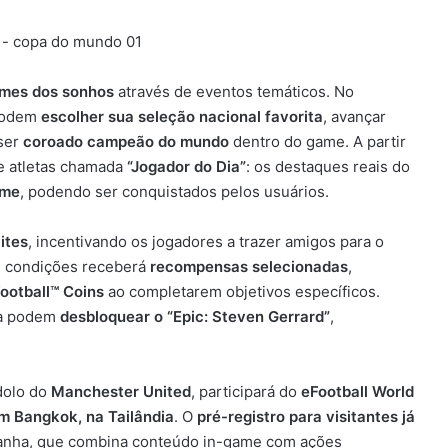
imes dos sonhos
através de eventos temáticos. No
 podem
escolher sua seleção nacional favorita
, avançar
 ser
coroado campeão do mundo
dentro do game. A partir
de atletas chamada
“Jogador do Dia”
: os destaques reais do
ame
, podendo ser conquistados pelos usuários.
ites
, incentivando os jogadores a trazer amigos para o
s condições receberá
recompensas selecionadas
,
ootball™ Coins
ao completarem objetivos específicos.
da podem
desbloquear o “Epic: Steven Gerrard”
,
ídolo do
Manchester United
, participará do
eFootball World
em Bangkok, na Tailândia
. O
pré-registro para visitantes já
panha, que combina conteúdo in-game com ações