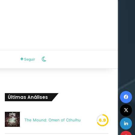
Switch skin
Seguir
F
Últimas Análises
X
L
The Mound: Omen of Cthulhu
6.9
P