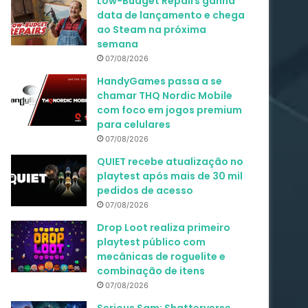
Low-Budget Repairs ganha
data de lançamento e chega
ao Steam na próxima
semana
07/08/2026
HandyGames passa a se
chamar THQ Nordic Mobile
com foco em jogos premium
para celulares
07/08/2026
QUIET recebe atualização no
playtest após mais de 30 mil
pedidos de acesso
07/08/2026
Drop Loot realiza primeiro
playtest público com
mecânicas de roguelite e
combinação de itens
07/08/2026