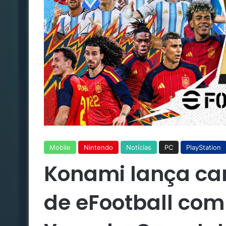
Mobile
Nintendo
Notícias
PC
PlayStation
Konami lança ca
de eFootball com