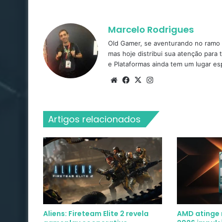
Marcelo Rodrigues
Old Gamer, se aventurando no ramo d
mas hoje distribui sua atenção para 
e Plataformas ainda tem um lugar es
Website
Facebook
X
Instagram
Artigos relacionados
Aliens: Fireteam Elite 2 revela
AMD atinge 