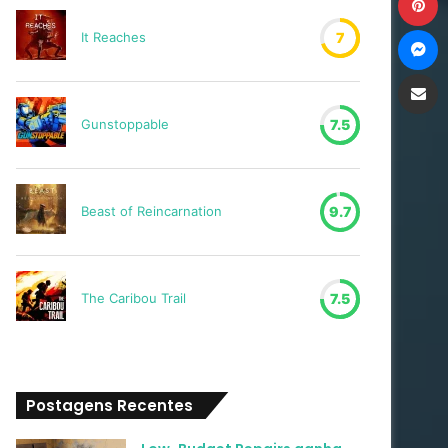
M
It Reaches
7
Compartilh
Gunstoppable
7.5
Beast of Reincarnation
9.7
The Caribou Trail
7.5
Postagens Recentes