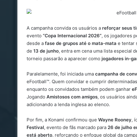
A campanha convida os usuários a
reforçar seus t
evento
“Copa Internacional 2026”
, os jogadores
desde a
fase de grupos até o mata-mata
e tentar
de
13 de junho
, entra em cena uma lista especial 
torneio passarão a aparecer como
jogadores in-g
Paralelamente, foi iniciada uma
campanha de conv
eFootball™. Quem convidar e cumprir determinada
enquanto os convidados também podem ganhar
eF
Jogando
Amistosos com amigos
, os usuários ain
adicionando a lenda inglesa ao elenco.
Por fim, a Konami confirmou que
Wayne Rooney
, 
Festival
, evento de fãs marcado para
26 de julho 
está aberto
, reforçando o enfoque global da cam