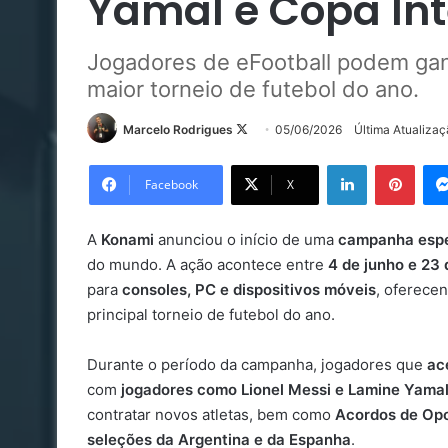
Yamal e Copa Int
Jogadores de eFootball podem gan
maior torneio de futebol do ano.
Follow
Marcelo Rodrigues
05/06/2026
Última Atualiza
on
Linkedin
Pinte
X
Facebook
X
A
Konami
anunciou o início de uma
campanha espe
do mundo. A ação acontece entre
4 de junho e 23 
para
consoles, PC e dispositivos móveis
, oferece
principal torneio de futebol do ano.
Durante o período da campanha, jogadores que
ac
com
jogadores como Lionel Messi e Lamine Yama
contratar novos atletas, bem como
Acordos de Op
seleções da Argentina e da Espanha
.