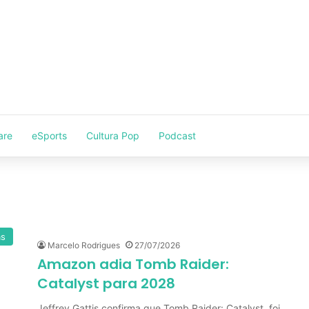
are
eSports
Cultura Pop
Podcast
as
Marcelo Rodrigues
27/07/2026
Amazon adia Tomb Raider:
Catalyst para 2028
Jeffrey Gattis confirma que Tomb Raider: Catalyst, foi