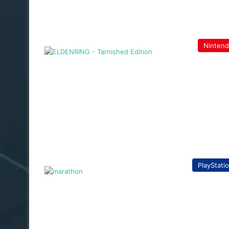
Ninten
PlayStati