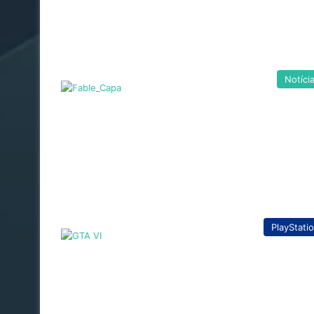
Notíci
PlayStati