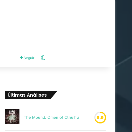
Switch skin
Seguir
Últimas Análises
The Mound: Omen of Cthulhu
6.9