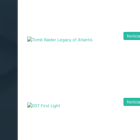
Notíci
Notíci