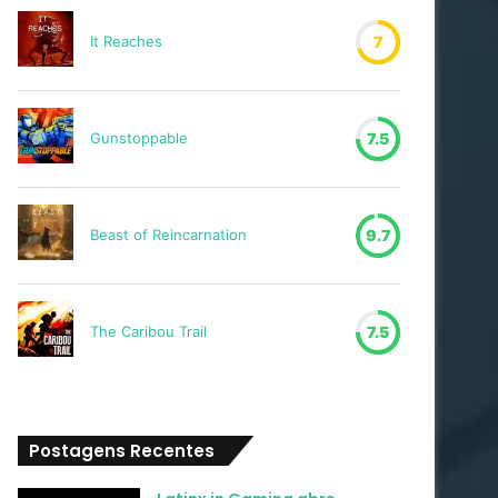
It Reaches
7
Gunstoppable
7.5
Beast of Reincarnation
9.7
The Caribou Trail
7.5
Postagens Recentes