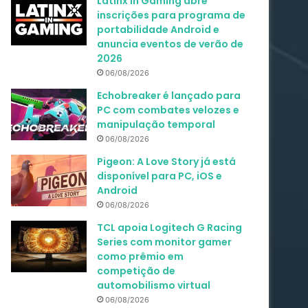
Latinx in Gaming abre
inscrições para programa de
portabilidade Android e
anuncia eventos de verão de
2026
06/08/2026
Echobreaker é lançado para
PC com combates velozes e
manipulação temporal
06/08/2026
Pigeon: A Love Story já está
disponível para PC, iOS e
Android
06/08/2026
TCL apoia Logitech G Racing
Series com monitor gamer
como prêmio em
competição de
automobilismo virtual
06/08/2026