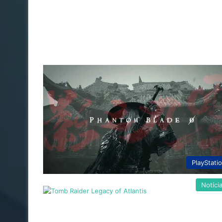
PlayStati
Notíci