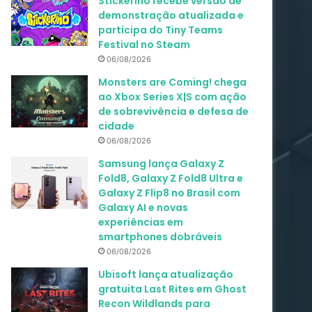
Stickerino recebe versão de
demonstração atualizada e
participa do Tiny Teams
Festival no Steam
06/08/2026
Monsters are Coming! chega
ao Xbox Series X|S com ação
de sobrevivência e defesa de
cidade
06/08/2026
Samsung lança Galaxy Z
Fold8, Galaxy Z Fold8 Ultra e
Galaxy Z Flip8 no Brasil com
Galaxy AI e novas
experiências em
smartphones dobráveis
06/08/2026
Ubisoft lança atualização
gratuita Last Rites em Ghost
Recon Wildlands para