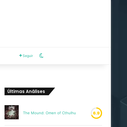
Switch skin
Seguir
Últimas Análises
The Mound: Omen of Cthulhu
6.9