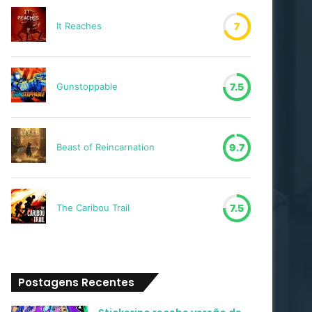
It Reaches
7
Gunstoppable
7.5
Beast of Reincarnation
9.7
The Caribou Trail
7.5
Postagens Recentes