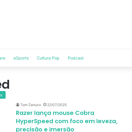
are
eSports
Cultura Pop
Podcast
ed
as
Tom Zanuzo
22/07/2025
Razer lança mouse Cobra
HyperSpeed com foco em leveza,
precisão e imersão