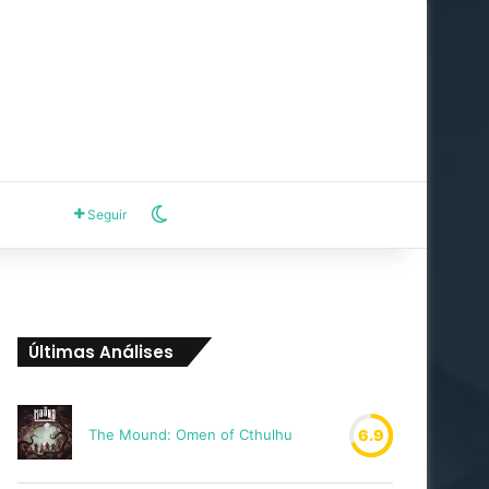
Switch skin
Seguir
Últimas Análises
The Mound: Omen of Cthulhu
6.9