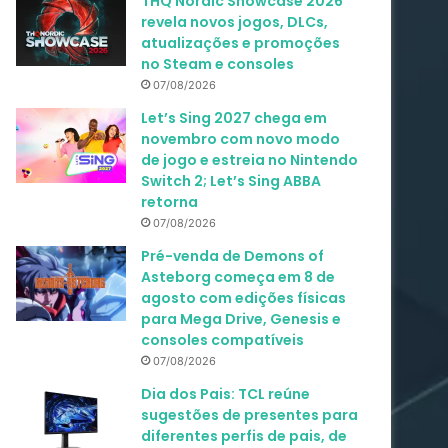
THQ Nordic Showcase 2026
revela novos jogos, DLCs,
atualizações e promoções
no Steam e consoles
07/08/2026
Let’s Sing 2027 chega em
novembro com novo modo
de jogo e estreia no Nintendo
Switch 2; Let’s Sing ABBA
retorna
07/08/2026
Pré-venda de Demons of
Asteborg começa em 8 de
agosto com edições físicas
para Mega Drive, Genesis e
consoles compatíveis
07/08/2026
Dia dos Pais: TCL reúne
sugestões de presentes para
diferentes perfis de pais, de