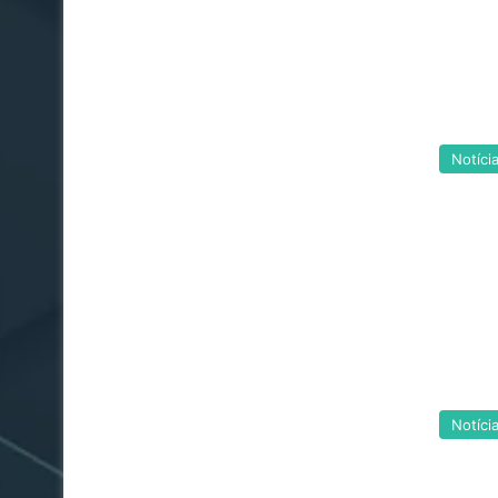
Notíci
Notíci