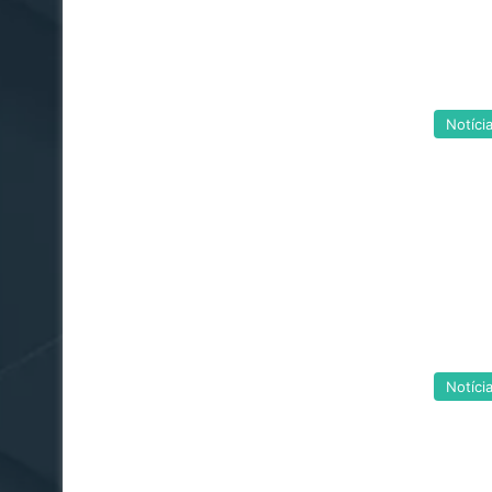
Notíci
Notíci