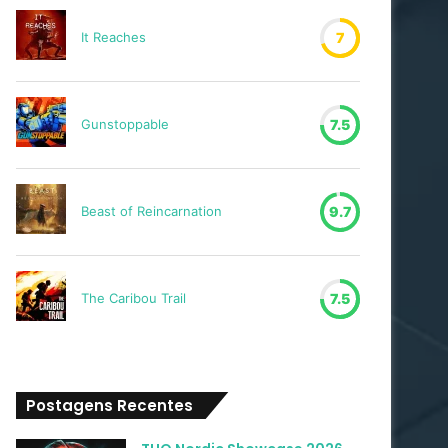
It Reaches
7
Gunstoppable
7.5
Beast of Reincarnation
9.7
The Caribou Trail
7.5
Postagens Recentes