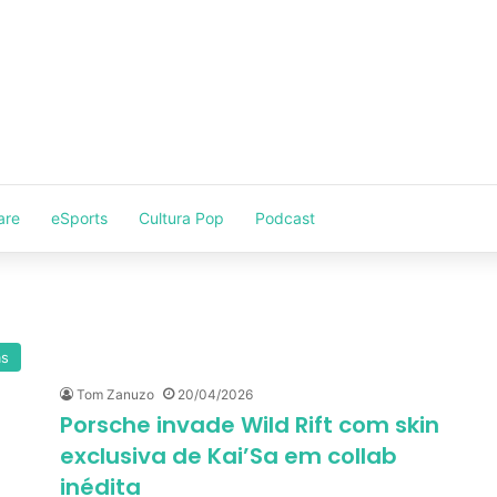
are
eSports
Cultura Pop
Podcast
as
Tom Zanuzo
20/04/2026
Porsche invade Wild Rift com skin
exclusiva de Kai’Sa em collab
inédita